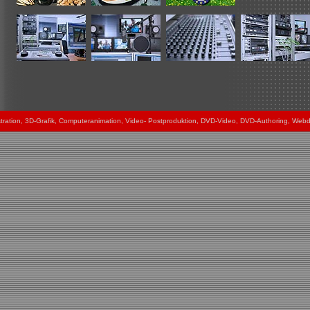
lustration, 3D-Grafik, Computeranimation, Video- Postproduktion, DVD-Video, DVD-Authoring, Webd