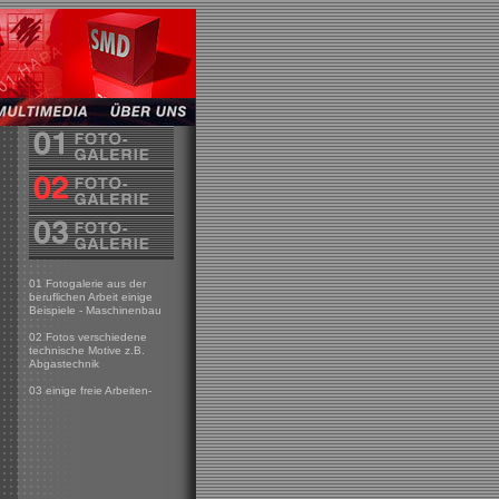
01 Fotogalerie aus der
beruflichen Arbeit einige
Beispiele - Maschinenbau
02 Fotos verschiedene
technische Motive z.B.
Abgastechnik
03 einige freie Arbeiten-