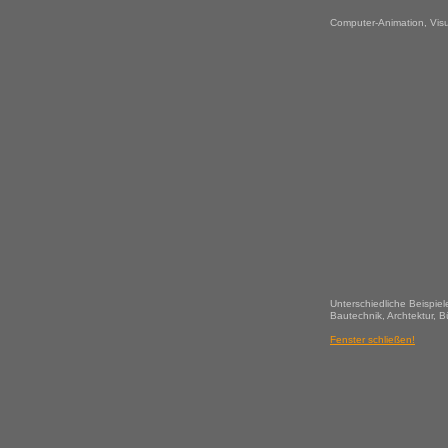
Computer-Animation, Visu
Unterschiedliche Beispiel
Bautechnik, Archtektur, 
Fenster schließen!